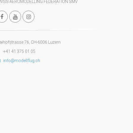
WISS AEROMODELLING FEDERATION SMV
ihofstrasse 76, CH-6006 Luzern
+41 41 375 01 05
info@modellflug.ch