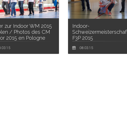
er zur Indoor WM 2015
Indoor-
olen / Photos des CM
Schweizermeisterschaf
or 2015 en Pologne
F3P 2015
.03.15
08.03.15