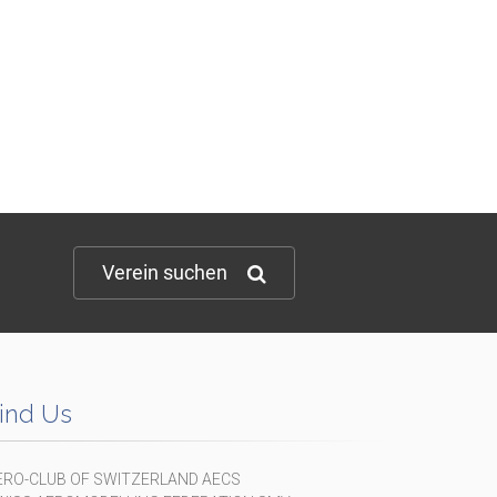
Verein suchen
ind Us
ERO-CLUB OF SWITZERLAND AECS