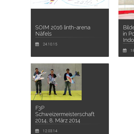
SOIM 2016 linth-arena
Bild
Näfels
in P
Indo
24.10.15
18
F3P
Schweizermeisterschaft
2014, 8. März 2014
12.03.14