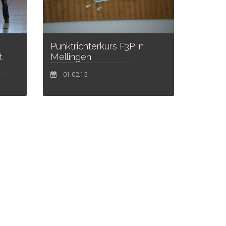
Punktrichterkurs F3P in
t
Mellingen
01.02.15