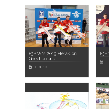
F3P WM 2019 Heraklion
F3P
Griechenland
19
13.03.19