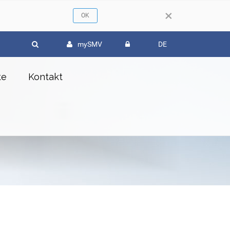
×
mySMV
DE
te
Kontakt