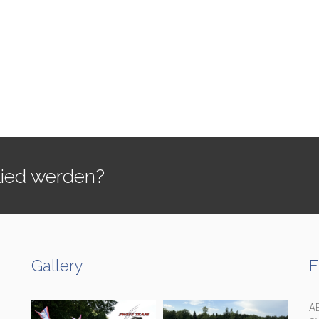
lied werden?
Gallery
F
A