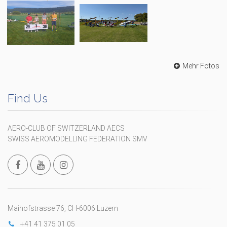
Mehr Fotos
Find Us
AERO-CLUB OF SWITZERLAND AECS
SWISS AEROMODELLING FEDERATION SMV
Maihofstrasse 76, CH-6006 Luzern
+41 41 375 01 05