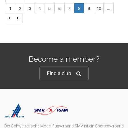
1
2
3
4
5
6
7
8
9
10
...
Become a member?
Find a club
Der Schweizerische Modellflugverband SMV ist ein Spartenverband