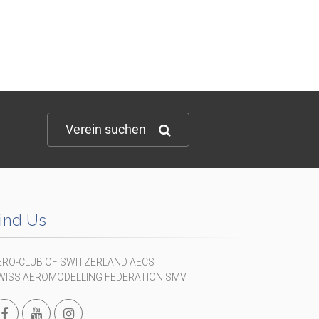
Verein suchen
ind Us
ERO-CLUB OF SWITZERLAND AECS
WISS AEROMODELLING FEDERATION SMV