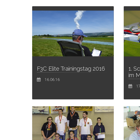
F3C Elite Trainingstag 2016
1. S
im M
16.06.16
17