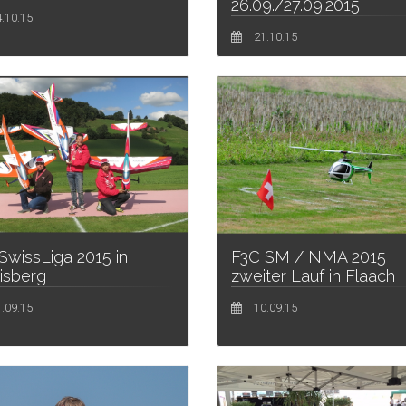
26.09./27.09.2015
.10.15
21.10.15
SwissLiga 2015 in
F3C SM / NMA 2015
isberg
zweiter Lauf in Flaach
.09.15
10.09.15