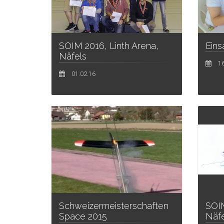
SOIM 2016, Linth Arena,
Eins
Näfels
16
01.02.16
SOIM
Schweizermeisterschaften
Näfe
Space 2015