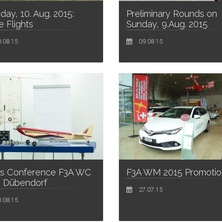
ay, 10. Aug. 2015:
Preliminary Rounds on
 Flights
Sunday, 9.Aug. 2015
.08.15
09.08.15
ss Conference F3A WC
F3A WM 2015 Promotio
5 Dübendorf
27.07.15
.08.15