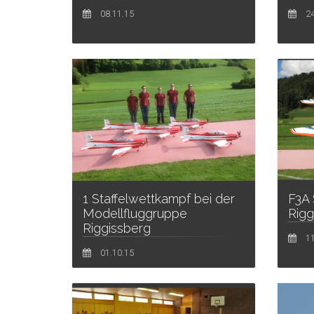
24
08.11.15
1 Staffelwettkampf bei der
F3A 
Modellfluggruppe
Rigg
Riggissberg
11
01.10.15