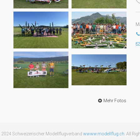
Ma
Mehr Fotos
© 2024 Schweizerischer Modellflugverband
wwww.modellflug.ch
. All Ri