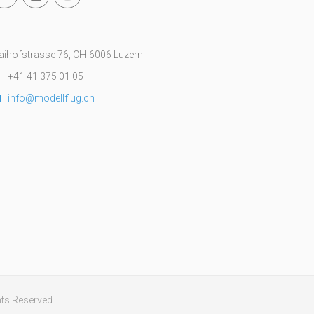
ihofstrasse 76, CH-6006 Luzern
+41 41 375 01 05
info@modellflug.ch
ghts Reserved