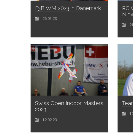
F3B WM 2023 in Dänemark
RC W
Nid
26.07.23
21
Swiss Open Indoor Masters
Team
2023
10
12.02.23