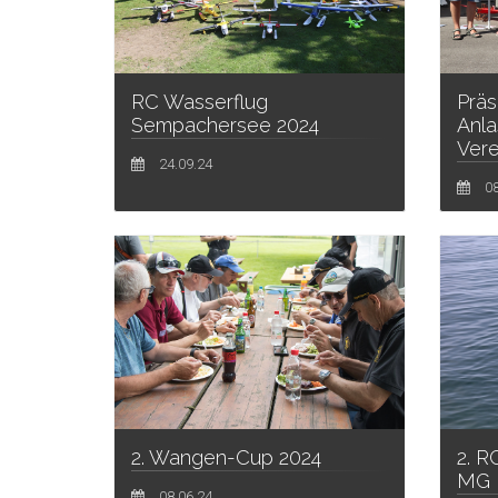
RC Wasserflug
Prä
Sempachersee 2024
Anla
Vere
24.09.24
08
2. R
2. Wangen-Cup 2024
MG 
08.06.24