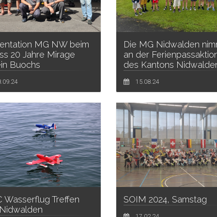
Die MG Nidwalden nim
sentation MG NW beim
an der Ferienpassaktio
ss 20 Jahre Mirage
des Kantons Nidwalden 
in Buochs
15.08.24
.09.24
C Wasserflug Treffen
SOIM 2024, Samstag
Nidwalden
17.02.24