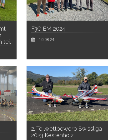
mt
F3C EM 2024
n
10.08.24
teil
2. Teilwettbewerb Swissliga
2023 Kestenholz