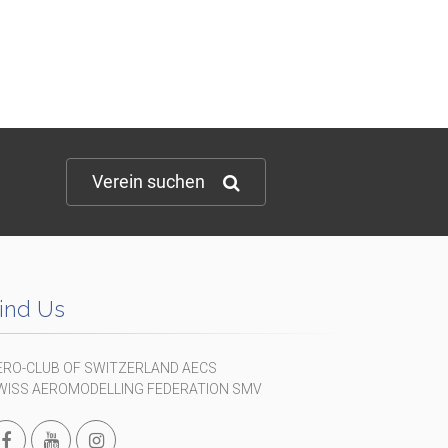
Verein suchen
ind Us
ERO-CLUB OF SWITZERLAND AECS
WISS AEROMODELLING FEDERATION SMV