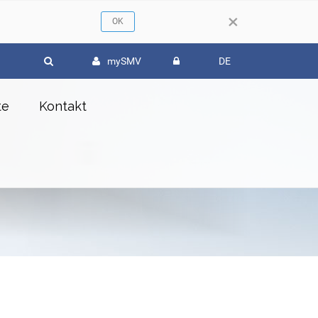
×
mySMV
DE
te
Kontakt