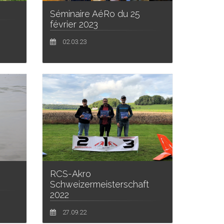
Séminaire AéRo du 25
février 2023
02.03.23
RCS-Akro
Schweizermeisterschaft
2022
27.09.22