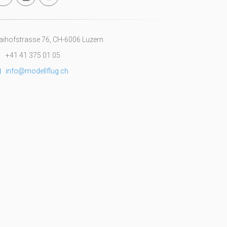
ihofstrasse 76, CH-6006 Luzern
+41 41 375 01 05
info@modellflug.ch