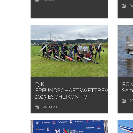
04
F3K
RC 
FREUNDSCHAFTSWETTBEWERB
Sem
2023 ESCHLIKON TG
23
24.09.23