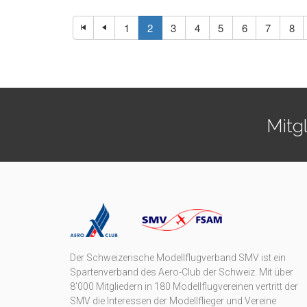
1
2
3
4
5
6
7
8
Mitg
Der Schweizerische Modellflugverband SMV ist ein
Spartenverband des Aero-Club der Schweiz. Mit über
8'000 Mitgliedern in 180 Modellflugvereinen vertritt der
SMV die Interessen der Modellflieger und Vereine