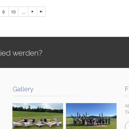
9
10
...
lied werden?
Gallery
F
A
S