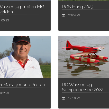
RCS Hang 2023
asserflug Treffen MG
walden
23.04.23
.05.23
RC Wasserflug
 Manager und Piloten
Sempachersee 2022
.02.23
17.10.22