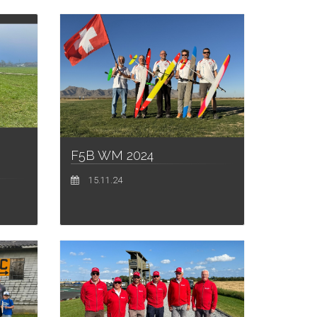
F5B WM 2024
-
15.11.24