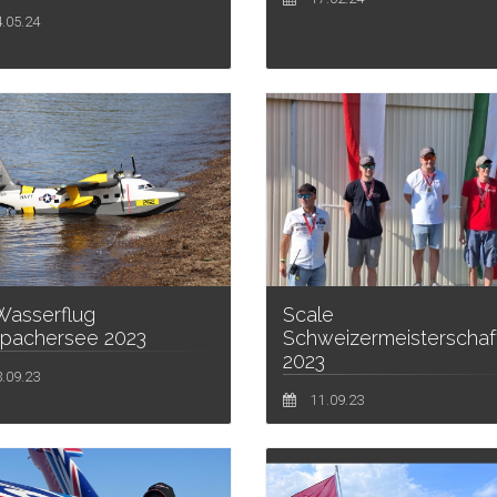
.05.24
Wasserflug
Scale
pachersee 2023
Schweizermeisterschaf
2023
.09.23
11.09.23