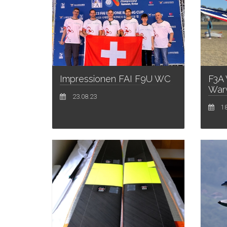
Impressionen FAI F9U WC
F3A 
Warw
23.08.23
18