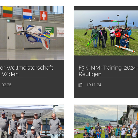
or Weltmeisterschaft
F3K-NM-Training-2024
5 Widen
Reutigen
.02.25
19.11.24