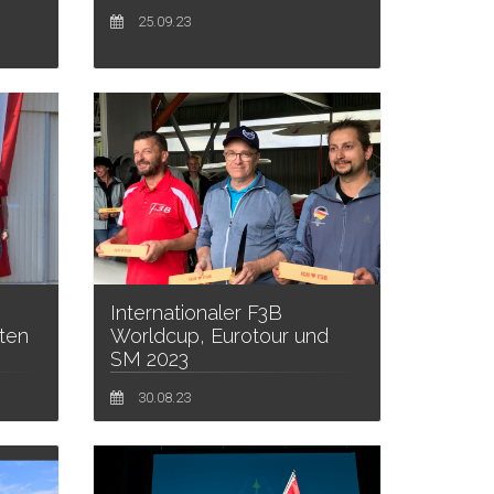
25.09.23
Internationaler F3B
ten
Worldcup, Eurotour und
SM 2023
30.08.23