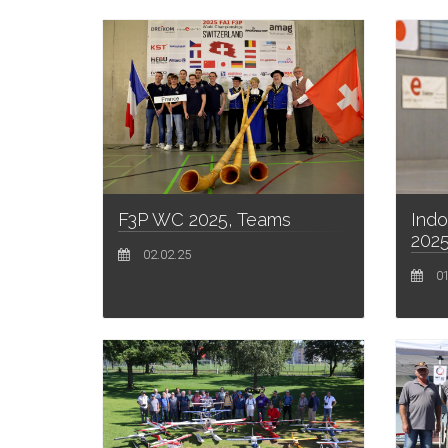
Indo
F3P WC 2025, Teams
202
02.02.25
01