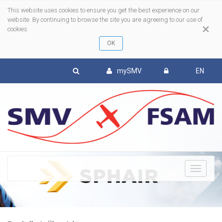
This website uses cookies to ensure you get the best experience on our
website. By continuing to browse the site you are agreeing to our use of
×
cookies
mySMV
EN
To
nav