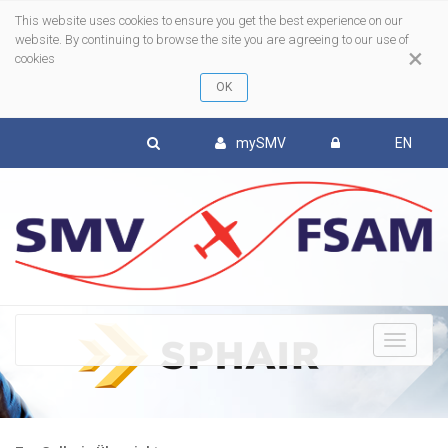
This website uses cookies to ensure you get the best experience on our
website. By continuing to browse the site you are agreeing to our use of
×
cookies
mySMV
EN
To
nav