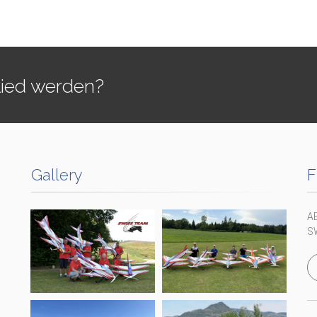
lied werden?
Gallery
F
A
S