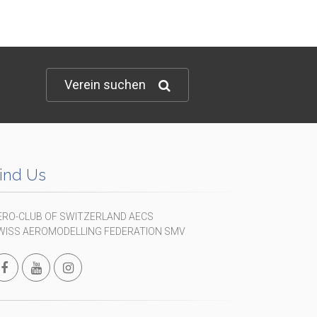
Verein suchen
ind Us
ERO-CLUB OF SWITZERLAND AECS
WISS AEROMODELLING FEDERATION SMV