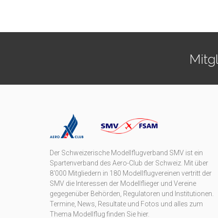
Mitg
Der Schweizerische Modellflugverband SMV ist ein
Spartenverband des Aero-Club der Schweiz. Mit über
8'000 Mitgliedern in 180 Modellflugvereinen vertritt der
SMV die Interessen der Modellflieger und Vereine
gegegenüber Behörden, Regulatoren und Institutionen.
Termine, News, Resultate und Fotos und alles zum
Thema Modellflug finden Sie hier.