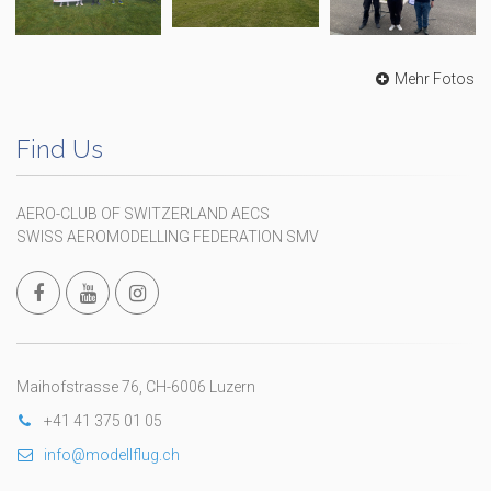
Mehr Fotos
Find Us
AERO-CLUB OF SWITZERLAND AECS
SWISS AEROMODELLING FEDERATION SMV
Maihofstrasse 76, CH-6006 Luzern
+41 41 375 01 05
info@modellflug.ch