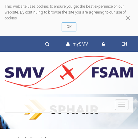
This website uses cookies to ensure you get the best experience on our
website. By continuing to browse the site you are agreeing to our use of
×
cookies
mySMV
EN
To
nav