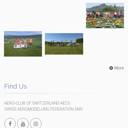
More
Find Us
AERO-CLUB OF SWITZERLAND AECS
SWISS AEROMODELLING FEDERATION SMV