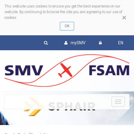
This website uses cookies to ensure you get the best experience on our
website. By continuing to browse the site you are agreeing to our use of
×
cookies
mySMV
EN
To
nav