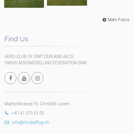
Mehr Fotos
Find Us
AERO-CLUB OF SWITZERLAND AECS
SWISS AEROMODELLING FEDERATION SMV
Maihofstrasse 76, CH-6006 Luzern
+41 41 375 01 05
info@modellflug.ch